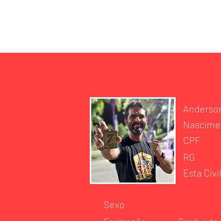
INÍCIO
DES
Anderson
Nascime
CPF
RG
Esta Civil
Sexo