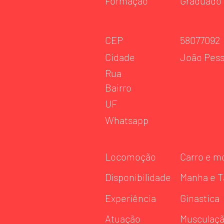
Formação
Graduado
CEP
58077092
Cidade
João Pes
Rua
Bairro
UF
Whatsapp
Locomoção
Carro e m
Disponibilidade
Manha e T
Experiência
Ginastica
Atuação
Musculaç