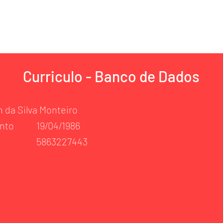
AFIO
PLANOS
TRABALHE CONOS
Curriculo - Banco de Dados
 da Silva Monteiro
nto
19/04/1986
5863227443