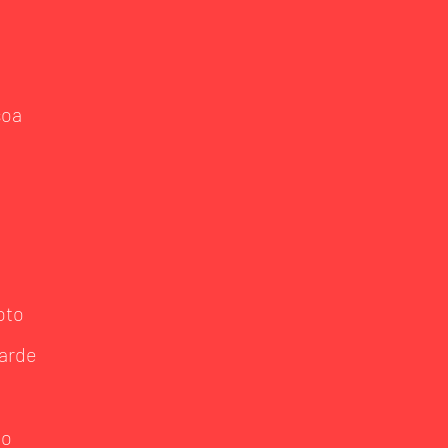
soa
oto
arde
ão