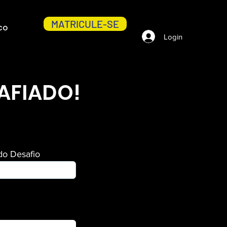
MATRICULE-SE
CO
Login
AFIADO!
do Desafio