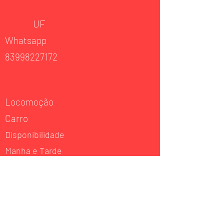
UF
Whatsapp
83998227172
Locomoção
Carro
Disponibilidade
Manha e Tarde
Experiência
Musculação
Atuação
Musculação