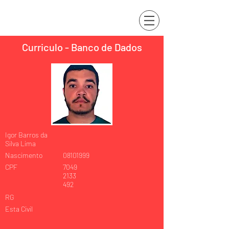
Curriculo - Banco de Dados
Igor Barros da
Silva Lima
Nascimento
08101999
CPF
7049
2133
492
RG
Esta Civil