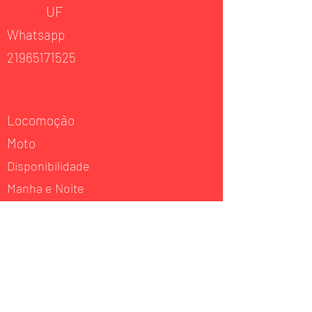
UF
Whatsapp
21965171525
Locomoção
Moto
Disponibilidade
Manha e Noite
Experiência
Musculação
Atuação
Musculação