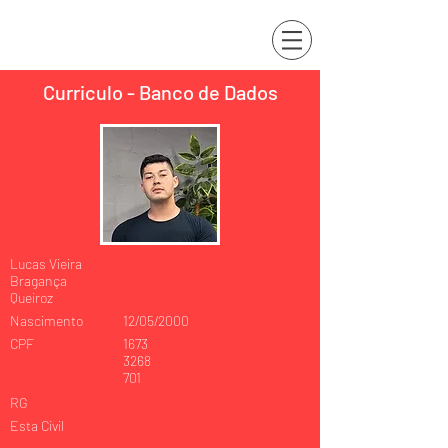
Curriculo - Banco de Dados
Lucas Vieira
Bragança
Queiroz
Nascimento
12/05/2000
CPF
1673
3268
701
RG
Esta Civil