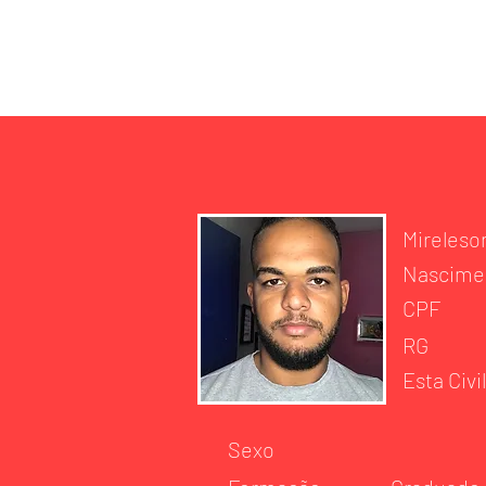
INÍCIO
DES
Mireleson
Nascime
CPF
RG
Esta Civil
Sexo