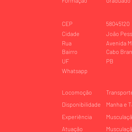
Formação
Graduado
CEP
58045120
Cidade
João Pes
Rua
Avenida M
Bairro
Cabo Bra
UF
PB
Whatsapp
Locomoção
Transport
Disponibilidade
Manha e T
Experiência
Musculaç
Atuação
Musculaç