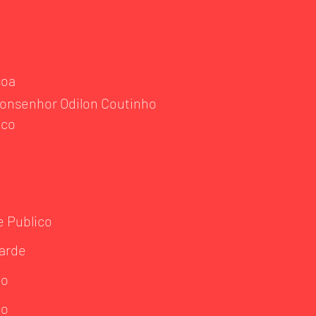
soa
onsenhor Odilon Coutinho
nco
e Publico
arde
ão
ão