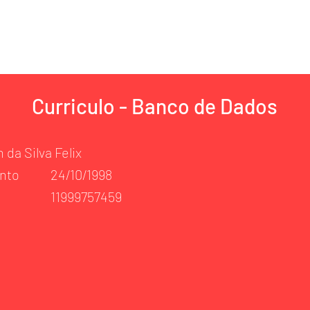
AFIO
PLANOS
TRABALHE CONOS
Curriculo - Banco de Dados
 da Silva Felix
nto
24/10/1998
11999757459