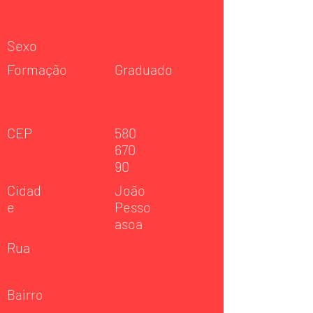
Sexo
Formação
Graduado
CEP
580
670
90
Cidad
João
e
Pesso
asoa
Rua
Bairro