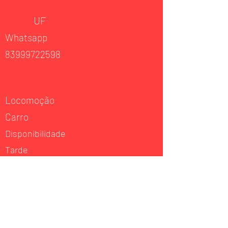
UF
Whatsapp
83999722598
Locomoção
Carro
Disponibilidade
Tarde
Experiência
Ginastica
Atuação
Ginastica