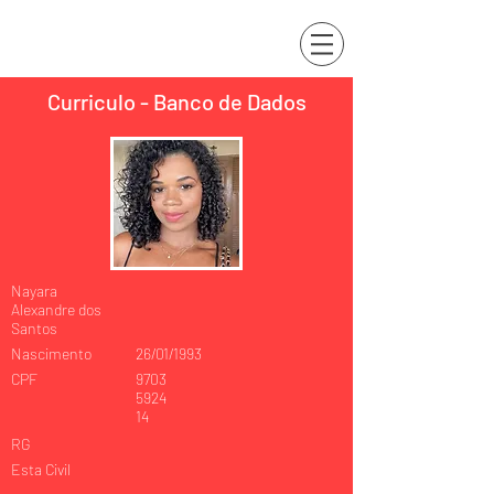
Curriculo - Banco de Dados
Nayara
Alexandre dos
Santos
Nascimento
26/01/1993
CPF
9703
5924
14
RG
Esta Civil