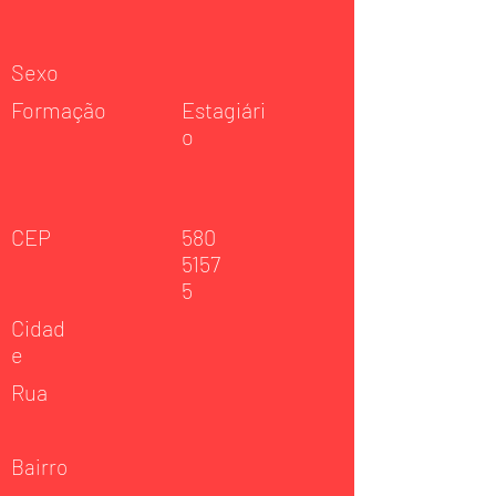
Sexo
Formação
Estagiári
o
CEP
580
5157
5
Cidad
e
Rua
Bairro