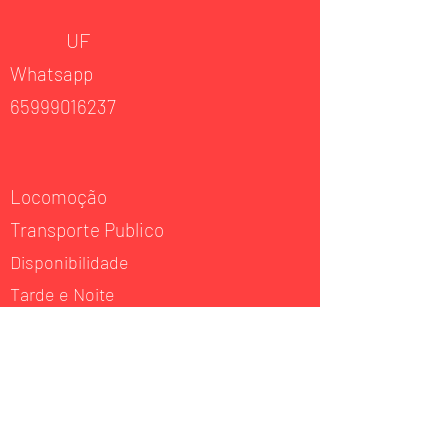
UF
Whatsapp
65999016237
Locomoção
Transporte Publico
Disponibilidade
Tarde e Noite
Experiência
Musculação
Atuação
Musculação