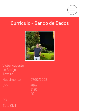
Curriculo - Banco de Dados
Victor Augusto
de Araújo
Taveira
Nascimento
07/02/2002
CPF
4647
6120
40
RG
Esta Civil