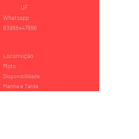
UF
Whatsapp
83988447886
Locomoção
Moto
Disponibilidade
Manha e Tarde
Experiência
Musculação
Atuação
Musculação