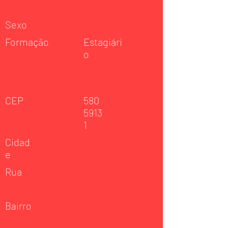
Sexo
Formação
Estagiári
o
CEP
580
5913
1
Cidad
e
Rua
Bairro