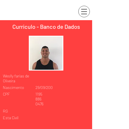
Curriculo - Banco de Dados
Weslly farias de
Oliveira
Nascimento
29/09/200
CPF
1195
886
0476
RG
Esta Civil