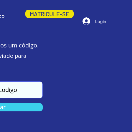
MATRICULE-SE
CO
Login
os um código.
viado para
car