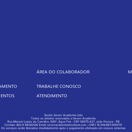
ÁREA DO COLABORADOR
M
LAMENTO
TRABALHE CONOSCO
MENTOS
ATENDIMENTO
Studio Seven Academia Ltda
Todos os direitos reservados a Seven Academia
Rua Manoel Lopes de Carvalho, 690º, Água Fria - CEP 58075-427, João Pessoa - PB
Contato: (83) 9 96282126 Email:
sevenacademia@outlook.com
;
CNPJ 15.346.867.0001/70
Os serviços serão liberados imediatamento após o pagamento efetivado em nossos sistemas